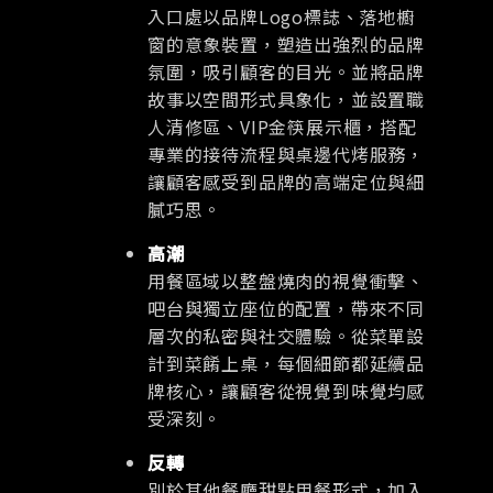
入口處以品牌Logo標誌、落地櫥
窗的意象裝置，塑造出強烈的品牌
氛圍，吸引顧客的目光。並將品牌
故事以空間形式具象化，並設置職
人清修區、VIP金筷展示櫃，搭配
專業的接待流程與桌邊代烤服務，
讓顧客感受到品牌的高端定位與細
膩巧思。
高潮
用餐區域以整盤燒肉的視覺衝擊、
吧台與獨立座位的配置，帶來不同
層次的私密與社交體驗。從菜單設
計到菜餚上桌，每個細節都延續品
牌核心，讓顧客從視覺到味覺均感
受深刻。
反轉
別於其他餐廳甜點用餐形式，加入