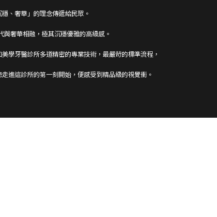
沉穩、奢華」的理念傳遞給民眾。
現代與奢華相融，極其沉穩優雅的高級感。
加美學牙醫診所多道精密的專業技術，最嚴苛的標準流程，
患走進這診所的第一刻開始，便感受到精品級的視覺衝。