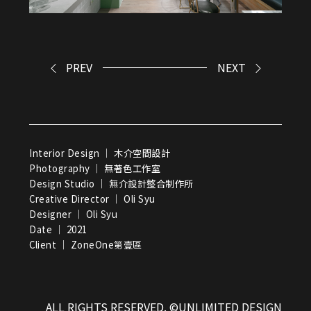
PREV
NEXT
Interior Design ｜ 木介空間設計
Photography ｜ 無著色工作室
Design Studio ｜ 無介設計整合制作所
Creative Director ｜ Oli Syu
Designer ｜ Oli Syu
Date ｜ 2021
Client ｜ ZoneOne第壹區
ALL RIGHTS RESERVED. ©UNLIMITED DESIGN