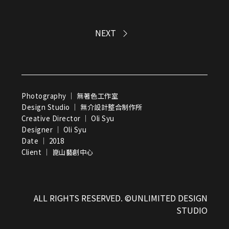
NEXT
Photography ｜ 無著色工作室
Design Studio ｜ 無介設計整合制作所
Creative Director ｜ Oli Syu
Designer ｜ Oli Syu
Date ｜ 2018
Client ｜ 崑山藝創中心
ALL RIGHTS RESERVED. ©UNLIMITED DESIGN
STUDIO