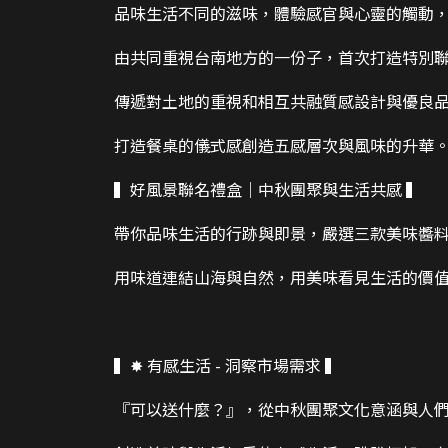
品味生活不同的滋味，體驗感官與心靈的觸動，
由共同重視台南地方的一份子，首次打造特別
傳遞對土地的重視和相互共融質感設計與優良
打造餐桌的儀式感創造五感層次與風味的升華。
▍好風景聯名禮盒｜中秋團聚與生活共感 ▍
帶你品味生活的行跡與即景，嚴選三款美味醬
用味道連結山海與自然，用美味看見生活的價
▍✸ 有感生活 - 洞察市場需求 ▍
『可以送什麼？』，從中秋團聚文化意涵與人