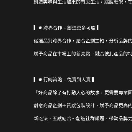
創造美味與生活加乘的有感生活，跳脫框架，
▍✸ 跨界合作 – 創造更多可能 ▍
從選品到跨界合作，結合企劃主軸，分析品牌
賦予商品在市場上的新亮點。融合彼此產品的
▍✸ 行銷策略 – 從賣到大賣 ▍
『好商品除了有打動人心的故事，更需要專業
創意商品企劃＋質感包裝設計，賦予商品更高
新吃法、五感結合…創造社群議題，帶動品牌