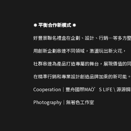
✸ 平衡合作新模式 ✸
好豐景聯名禮盒在企劃、設計、行銷…等多方
用創新企劃串連不同領域，激盪玩出新火花，
社群串連為產品打造專屬的舞台，展現價值的
在精準行銷和專業設計創造品牌加乘的新可能。 ─
Cooperation｜豐舟國際MAÖ’S LIFE \ 源源
Photography｜無著色工作室